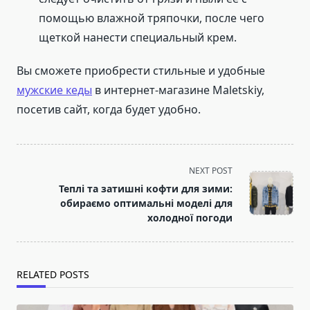
помощью влажной тряпочки, после чего
щеткой нанести специальный крем.
Вы сможете приобрести стильные и удобные
мужские кеды
в интернет-магазине Maletskiy,
посетив сайт, когда будет удобно.
<span
NEXT POST
class="nav-
Теплі та затишні кофти для зими:
subtitle
обираємо оптимальні моделі для
screen-
холодної погоди
reader-
text">Page</span>
RELATED POSTS