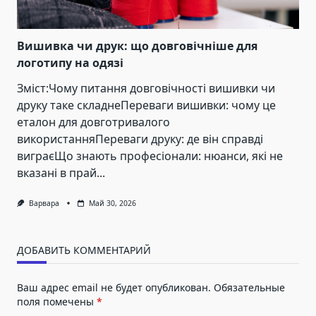
Вишивка чи друк: що довговічніше для
логотипу на одязі
Зміст:Чому питання довговічності вишивки чи
друку таке складнеПереваги вишивки: чому це
еталон для довготривалого
використанняПереваги друку: де він справді
виграєЩо знають професіонали: нюанси, які не
вказані в прай...
Варвара
Май 30, 2026
ДОБАВИТЬ КОММЕНТАРИЙ
Ваш адрес email не будет опубликован.
Обязательные
поля помечены
*