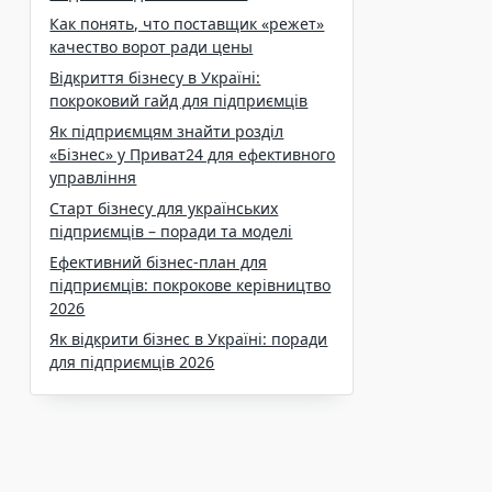
Как понять, что поставщик «режет»
качество ворот ради цены
Відкриття бізнесу в Україні:
покроковий гайд для підприємців
Як підприємцям знайти розділ
«Бізнес» у Приват24 для ефективного
управління
Старт бізнесу для українських
підприємців – поради та моделі
Ефективний бізнес-план для
підприємців: покрокове керівництво
2026
Як відкрити бізнес в Україні: поради
для підприємців 2026