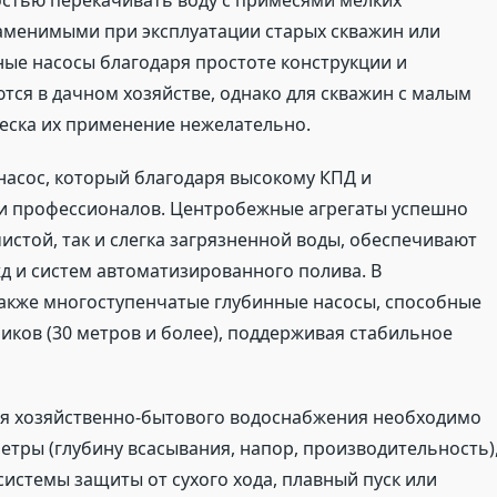
стью перекачивать воду с примесями мелких
заменимыми при эксплуатации старых скважин или
ные насосы благодаря простоте конструкции и
ся в дачном хозяйстве, однако для скважин с малым
еска их применение нежелательно.
асос, который благодаря высокому КПД и
ди профессионалов. Центробежные агрегаты успешно
истой, так и слегка загрязненной воды, обеспечивают
д и систем автоматизированного полива. В
акже многоступенчатые глубинные насосы, способные
ников (30 метров и более), поддерживая стабильное
ля хозяйственно-бытового водоснабжения необходимо
етры (глубину всасывания, напор, производительность)
системы защиты от сухого хода, плавный пуск или