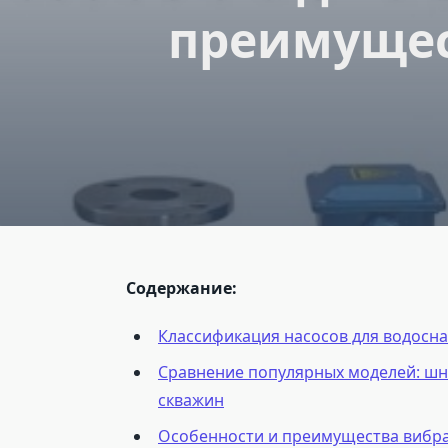
преимущес
Содержание:
Классификация насосов для водосн
Сравнение популярных моделей: шн
скважин
Особенности и преимущества вибр