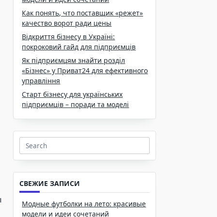
Как понять, что поставщик «режет»
качество ворот ради цены
Відкриття бізнесу в Україні:
покроковий гайд для підприємців
Як підприємцям знайти розділ
«Бізнес» у Приват24 для ефективного
управління
Старт бізнесу для українських
підприємців – поради та моделі
Search
for:
СВЕЖИЕ ЗАПИСИ
ы
Модные футболки на лето: красивые
модели и идеи сочетаний