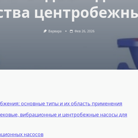
тва центробежн
Варвара
Фев 26, 2026
абжения: основные типы и их область применения
ековые, вибрационные и центробежные насосы для
ационных насосов